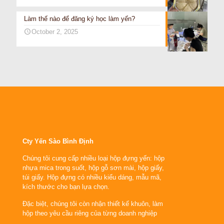
Làm thế nào để đăng ký học làm yến?
October 2, 2025
Cty Yến Sào Bình Định
Chúng tôi cung cấp nhiều loại hộp đựng yến: hộp
nhựa mica trong suốt, hộp gỗ sơn mài, hộp giấy,
túi giấy. Hộp đựng có nhiều kiểu dáng, mẫu mã,
kích thước cho bạn lựa chọn.
Đặc biệt, chúng tôi còn nhận thiết kế khuôn, làm
hộp theo yêu cầu riêng của từng doanh nghiệp