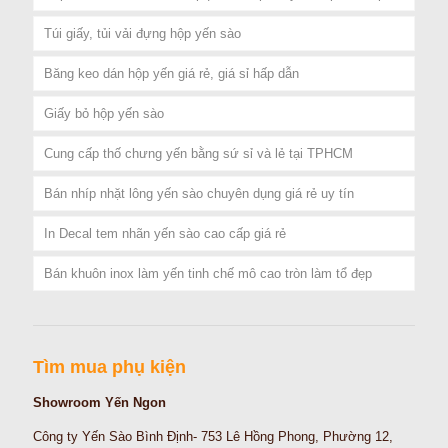
Túi giấy, tủi vải đựng hộp yến sào
Băng keo dán hộp yến giá rẻ, giá sỉ hấp dẫn
Giấy bỏ hộp yến sào
Cung cấp thố chưng yến bằng sứ sỉ và lẻ tại TPHCM
Bán nhíp nhặt lông yến sào chuyên dụng giá rẻ uy tín
In Decal tem nhãn yến sào cao cấp giá rẻ
Bán khuôn inox làm yến tinh chế mô cao tròn làm tổ đẹp
Tìm mua phụ kiện
Showroom Yến Ngon
Công ty Yến Sào Bình Định- 753 Lê Hồng Phong, Phường 12,