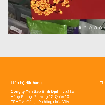
Liên hệ đặt hàng
Tì
Công ty Yến Sào Bình Định
– 753 Lê
Hồng Phong, Phường 12, Quận 10,
TPHCM (Cổng bên hông chùa Việt