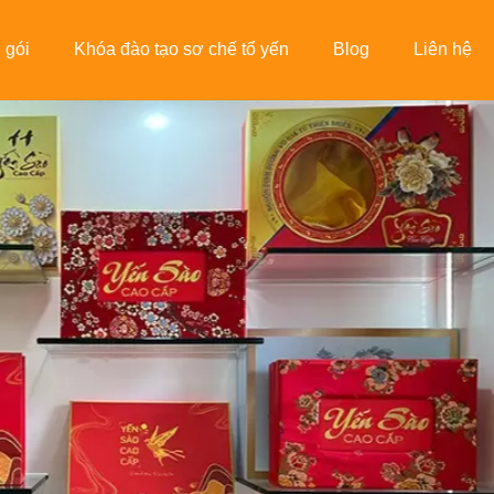
 gói
Khóa đào tạo sơ chế tổ yến
Blog
Liên hệ