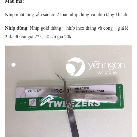
Mẫu mã:
Nhíp nhặt lông yến sào có 2 loại: nhíp dùng và nhíp tặng khách.
Nhíp dùng
: Nhíp gold thẳng = nhíp inox thẳng và cong = giá lẻ
25k, 30 cái giá 22k, 50 cái giá 20k