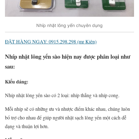
Nhíp nhặt lông yến chuyên dụng
ĐẶT HÀNG NGAY: 0915.298.298 (mr Kiên)
Nhíp nhặt lông yến sào hiện nay được phân loại như
sau:
Kiểu dáng:
Nhíp nhặt lông yến sào có 2 loại: nhíp thẳng và nhíp cong.
Mỗi nhíp sẽ có những ưu và nhược điểm khác nhau, chúng luôn
bổ trợ cho nhau để giúp người nhặt sạch lông yến một cách dễ
dạng và thuận lợi hơn.