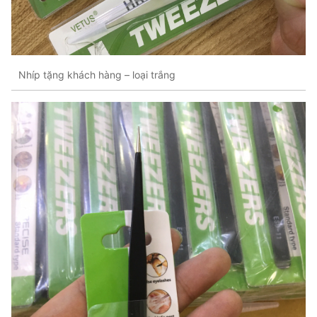
Nhíp tặng khách hàng – loại trắng