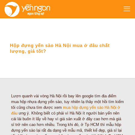
Hộp đựng yến sào Hà Nội mua ở đâu chất
lượng, giá tốt?
Lượn quanh vài vòng Hà Nội rồi bay lên google tìm địa điểm
mua hộp nhựa đựng yến sào, tuy nhiên lạ thây một hồi tìm kiếm
tôi cũng chưa tìm được xem
mua hộp đựng yến sào Hà Nội ở
đâu
ưng ý. Không biết có phải vì Hà Nội ít người bán yến nên
cái lái buôn ít lấy về hay vì giá sản xuất ở đây cao hơn mà giá
sỉ trở nên cao hơn nhiều. Trong khi đó, ở Tp HCM thì mẫu hộp
đựng yến sào lại rất đa dạng về mẫu mã, thiết kế đẹp, giá sỉ lại