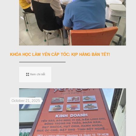
KHÓA HỌC LÀM YẾN CẤP TỐC: KỊP HÀNG BÁN TẾT!
Xem chi tiết
October 21, 2025