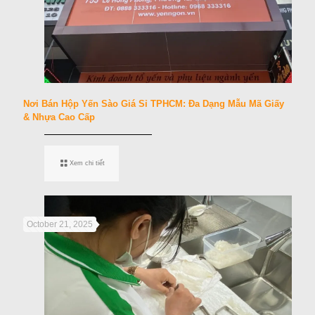
Nơi Bán Hộp Yến Sào Giá Sỉ TPHCM: Đa Dạng Mẫu Mã Giấy
& Nhựa Cao Cấp
Xem chi tiết
October 21, 2025