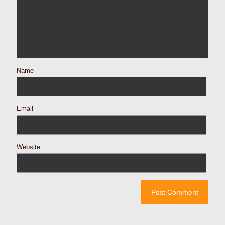
Name
Email
Website