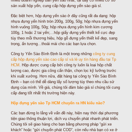
nhiều doanh nghiệp bán yến sào nhất, tại đây có nhiều cơ sở
sản xuất hộp yến, cung cấp hộp đựng yến sào giá sỉ.
Đặc biệt hơn, hộp đựng yến sào ở đây cũng rất đa dạng: hộp
nhựa đựng yến hình tròn 200g, 100g, 50g; hộp nhựa đựng yến
hình vuông 100g, 50g; hộp nhựa đựng yến hình kim cương
100g, 1 hoặc 2 tai yến;…hộp giấy đựng yến thiết kế cực đẹp
tùy theo mỗi thương hiệu, hộp gỗ đựng yến thiết kế đẹp, sang
trọng, ấn tượng…thoải mái cho các bạn lựa chọn.
Công ty Yến Sào Bình Định là một trong những
công ty cung
cấp hộp đựng yến sào cao cấp sỉ và lẻ uy tín hàng đầu tại Tp
HCM
. Hộp được cung cấp bởi công ty luôn là loại hộp chất
lượng cao, được gia công cẩn thận, chọn lọc kỹ lưỡng trước
khi xuất xưởng. Hơn nữa, đặt hàng tại công ty Yến Sào Bình
Định – bạn có thể dễ dàng lấy sổ lượng tùy theo nhu cầu sử
dụng của mình. Về giá, chúng tôi đảm bảo giá sỉ chúng tôi cung
cấp đang tốt nhất thị trường hiện này.
Hộp đựng yến sào Tp HCM chuyển ra HN kiểu nào?
Các bạn đừng lo lắng về vấn đề này, hiện nay thời đại phương
tiện giao thông thuận lợi, dịch vụ chuyển phát nhanh phát triển.
Chúng tôi sẽ giao hàng cho bạn bằng phương pháp “gửi xe
khách” hoặc “gửi chuyển phát COD”, còn nếu nhà bạn có xe ở