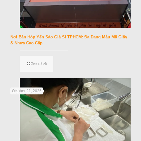
Nơi Bán Hộp Yến Sào Giá Sỉ TPHCM: Đa Dạng Mẫu Mã Giấy
& Nhựa Cao Cấp
Xem chi tiết
October 21, 2025