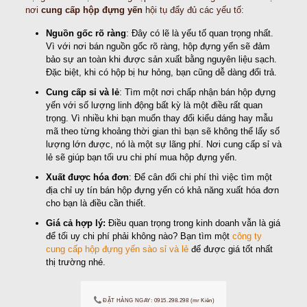
nơi
cung cấp hộp đựng yến
hội tụ đẩy đủ các yếu tố:
Nguồn gốc rõ ràng
: Đây có lẽ là yếu tố quan trọng nhất.
Vì với nơi bán nguồn gốc rõ ràng, hộp đựng yến sẽ đảm
bảo sự an toàn khi được sản xuất bằng nguyên liệu sạch.
Đặc biệt, khi có hộp bị hư hỏng, bạn cũng dễ dàng đổi trả.
Cung cấp sỉ và lẻ
: Tìm một nơi chấp nhận bán hộp đựng
yến với số lượng linh động bất kỳ là một điều rất quan
trọng. Vì nhiều khi bạn muốn thay đổi kiểu dáng hay mẫu
mã theo từng khoảng thời gian thì bạn sẽ không thể lấy số
lượng lớn được, nó là một sự lãng phí. Nơi cung cấp sỉ và
lẻ sẽ giúp bạn tối ưu chi phí mua hộp đựng yến.
Xuất được hóa đơn
: Để cân đối chi phí thì việc tìm một
địa chỉ uy tín bán hộp đựng yến có khả năng xuất hóa đơn
cho bạn là điều cần thiết.
Giá cả hợp lý:
Điều quan trọng trong kinh doanh vẫn là giá
để tối uy chi phí phải không nào? Bạn tìm một
công ty
cung cấp hộp đựng yến sào sỉ và lẻ
để được giá tốt nhất
thị trường nhé.
ĐẶT HÀNG NGAY: 0915.298.298 (mr Kiên)