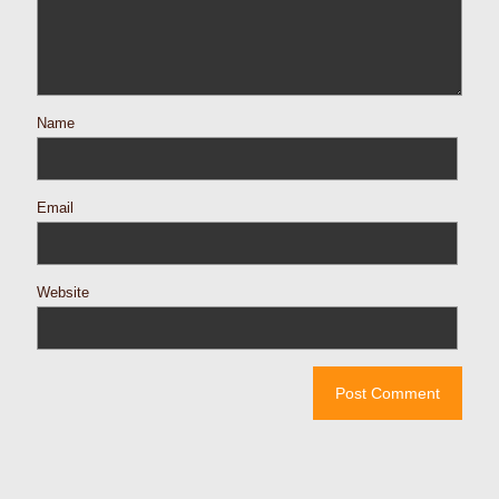
Name
Email
Website