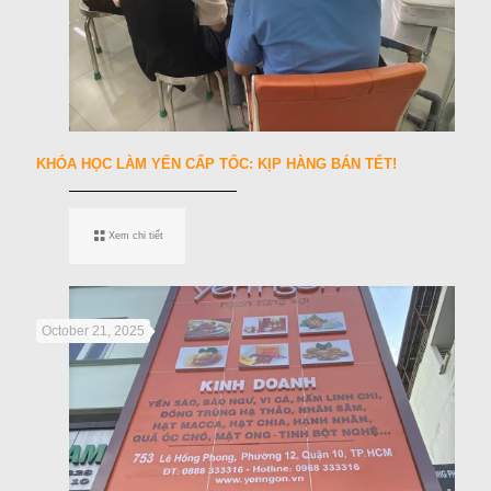
KHÓA HỌC LÀM YẾN CẤP TỐC: KỊP HÀNG BÁN TẾT!
Xem chi tiết
October 21, 2025