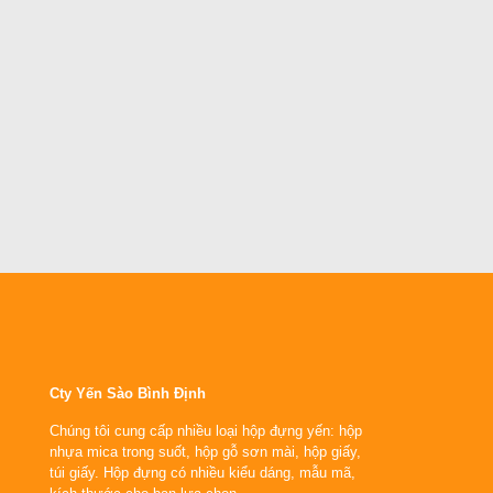
Cty Yến Sào Bình Định
Chúng tôi cung cấp nhiều loại hộp đựng yến: hộp
nhựa mica trong suốt, hộp gỗ sơn mài, hộp giấy,
túi giấy. Hộp đựng có nhiều kiểu dáng, mẫu mã,