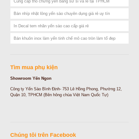
Cung cấp thố chưng yến bằng sứ sỉ và lẻ tại TPHCM
Bán nhíp nhặt lông yến sào chuyên dụng giá rẻ uy tín
In Decal tem nhãn yến sào cao cấp giá rẻ
Bán khuôn inox làm yến tinh chế mô cao tròn làm tổ đẹp
Tìm mua phụ kiện
Showroom Yến Ngon
Công ty Yến Sào Bình Định- 753 Lê Hồng Phong, Phường 12,
Quận 10, TPHCM (Bên hông chùa Việt Nam Quốc Tự)
Chúng tôi trên Facebook