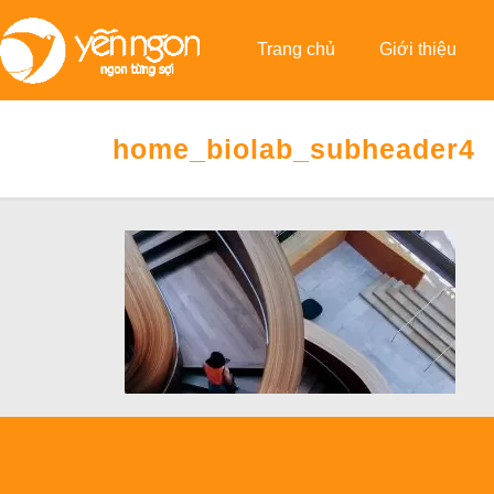
Trang chủ
Giới thiệu
home_biolab_subheader4