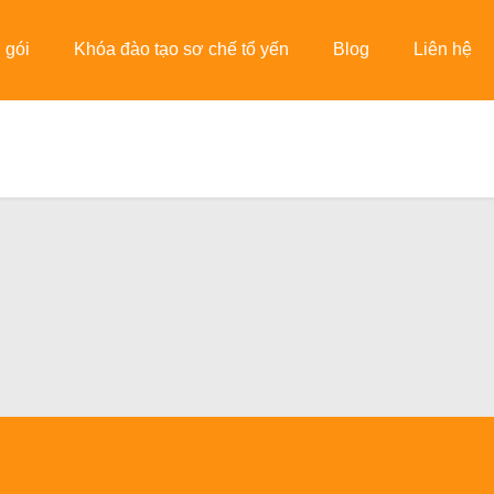
 gói
Khóa đào tạo sơ chế tổ yến
Blog
Liên hệ