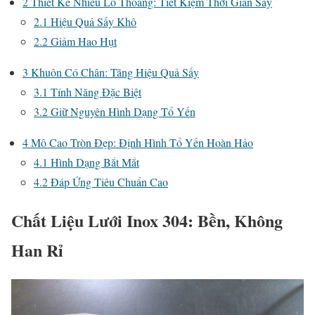
2
Thiết Kế Nhiều Lỗ Thoáng: Tiết Kiệm Thời Gian Sấy
2.1
Hiệu Quả Sấy Khô
2.2
Giảm Hao Hụt
3
Khuôn Có Chân: Tăng Hiệu Quả Sấy
3.1
Tính Năng Đặc Biệt
3.2
Giữ Nguyên Hình Dạng Tổ Yến
4
Mô Cao Tròn Đẹp: Định Hình Tổ Yến Hoàn Hảo
4.1
Hình Dạng Bắt Mắt
4.2
Đáp Ứng Tiêu Chuẩn Cao
Chất Liệu Lưới Inox 304: Bền, Không
Han Rỉ