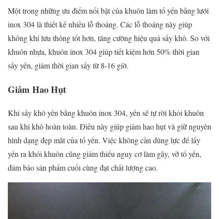
Một trong những ưu điểm nổi bật của khuôn làm tổ yến bằng lưới
inox 304 là thiết kế nhiều lỗ thoáng. Các lỗ thoáng này giúp
không khí lưu thông tốt hơn, tăng cường hiệu quả sấy khô. So với
khuôn nhựa, khuôn inox 304 giúp tiết kiệm hơn 50% thời gian
sấy yến, giảm thời gian sấy từ 8-16 giờ.
Giảm Hao Hụt
Khi sấy khô yến bằng khuôn inox 304, yến sẽ tự rời khỏi khuôn
sau khi khô hoàn toàn. Điều này giúp giảm hao hụt và giữ nguyên
hình dạng đẹp mắt của tổ yến. Việc không cần dùng lực để lấy
yến ra khỏi khuôn cũng giảm thiểu nguy cơ làm gãy, vỡ tổ yến,
đảm bảo sản phẩm cuối cùng đạt chất lượng cao.