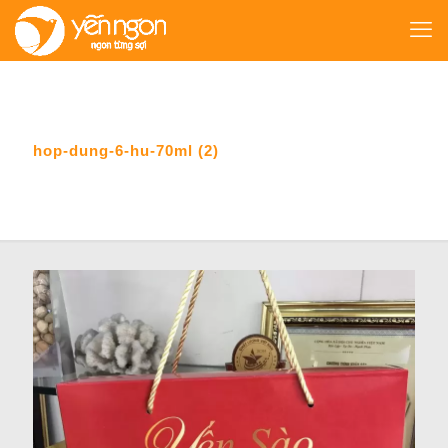
hop-dung-6-hu-70ml (2)