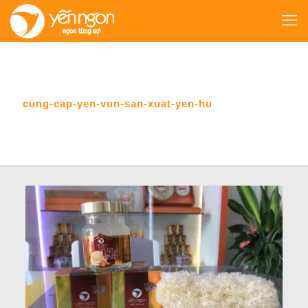
cung-cap-yen-vun-san-xuat-yen-hu