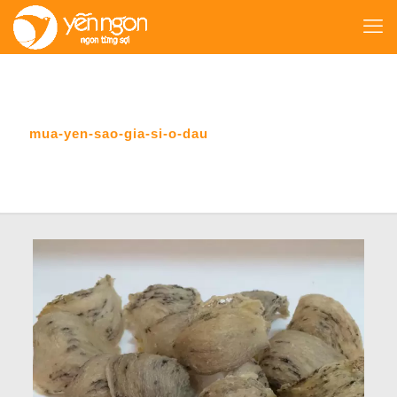
mua-yen-sao-gia-si-o-dau