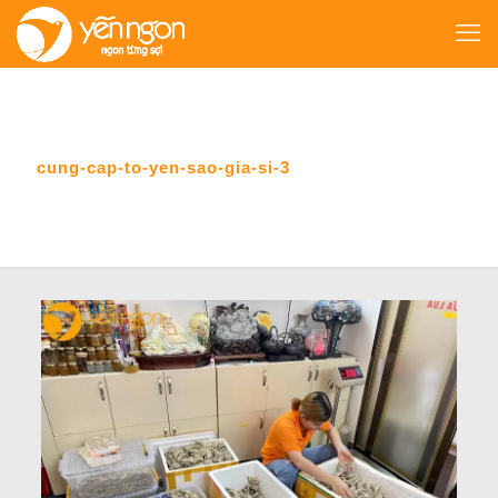
cung-cap-to-yen-sao-gia-si-3