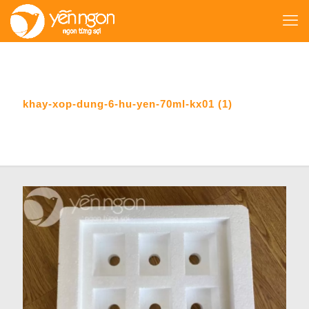
khay-xop-dung-6-hu-yen-70ml-kx01 (1)