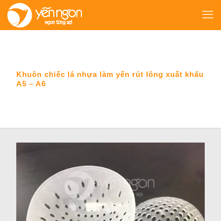
Khuôn chiếc lá nhựa làm yến rút lông xuất khẩu
A5 – A6