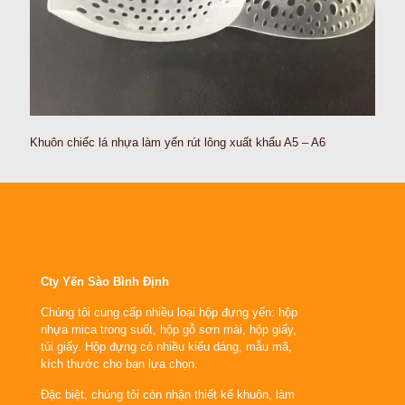
Khuôn chiếc lá nhựa làm yến rút lông xuất khẩu A5 – A6
Cty Yến Sào Bình Định
Chúng tôi cung cấp nhiều loại hộp đựng yến: hộp
nhựa mica trong suốt, hộp gỗ sơn mài, hộp giấy,
túi giấy. Hộp đựng có nhiều kiểu dáng, mẫu mã,
kích thước cho bạn lựa chọn.
Đặc biệt, chúng tôi còn nhận thiết kế khuôn, làm