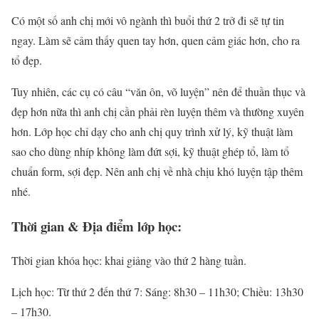
Có một số anh chị mới vô ngành thì buổi thứ 2 trở đi sẽ tự tin
ngay. Làm sẽ cảm thấy quen tay hơn, quen cảm giác hơn, cho ra
tổ đẹp.
Tuy nhiên, các cụ có câu “văn ôn, võ luyện” nên để thuần thục và
đẹp hơn nữa thì anh chị cần phải rèn luyện thêm và thường xuyên
hơn. Lớp học chỉ dạy cho anh chị quy trình xử lý, kỹ thuật làm
sao cho dùng nhíp không làm đứt sợi, kỹ thuật ghép tổ, làm tổ
chuẩn form, sợi đẹp. Nên anh chị về nhà chịu khó luyện tập thêm
nhé.
Thời gian & Địa điểm lớp học:
Thời gian khóa học: khai giảng vào thứ 2 hàng tuần.
Lịch học: Từ thứ 2 đến thứ 7: Sáng: 8h30 – 11h30; Chiều: 13h30
– 17h30.