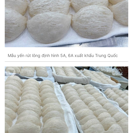
Mẫu yến rút lông định hình 5A, 6A xuất khẩu Trung Quốc