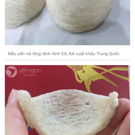
Mẫu yến rút lông định hình 5A, 6A xuất khẩu Trung Quốc