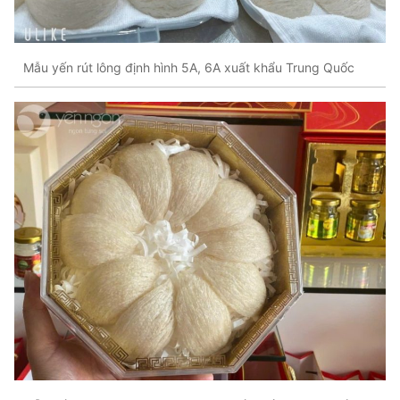
Mẫu yến rút lông định hình 5A, 6A xuất khẩu Trung Quốc